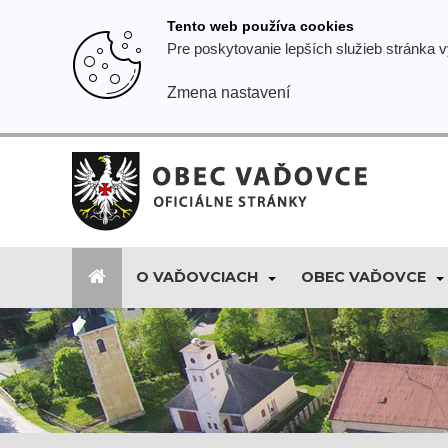
Prejsť
Tento web používa cookies
k
Pre poskytovanie lepších služieb stránka 
obsahu
Zmena nastavení
O VAĎOVCIACH
OBEC VAĎOVCE