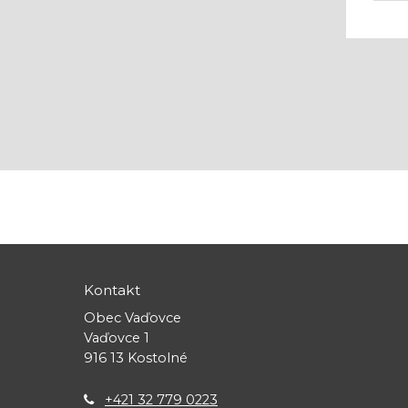
Kontakt
Obec Vaďovce
Vaďovce 1
916 13 Kostolné
+421 32 779 0223