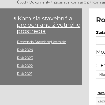
Úvod
Dokumenty
Zápisnice komisií OZ
Komisia
Komisia stavebná a
Ro
pre ochranu životného
prostredia
Zadaj
Prezencia Stavebnej komisie
Rok 2024
Mož
Rok 2023
Hľ
Rok 2022
Rok 2021
Náz
Rok
Zápi
2022