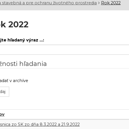
 stavebná a pre ochranu životného prostredia
Rok 2022
k 2022
te hľadaný výraz ...:
nosti hľadania
adať v archíve
ov
snica zo SK zo dňa 8.3.2022 a 21.9.2022