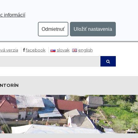
c informácií
Odmietnuť
Uložiť nastavenia
vá verzia
facebook
slovak
english
Hľadaj
INTORÍN