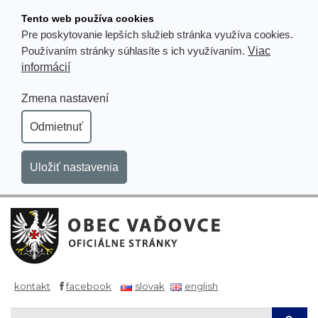
Prejsť
Tento web používa cookies
k
Pre poskytovanie lepších služieb stránka využíva cookies.
obsahu
Viac
Používaním stránky súhlasíte s ich využívaním.
informácií
Zmena nastavení
Odmietnuť
Uložiť nastavenia
kontakt
facebook
slovak
english