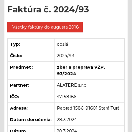
Faktúra č. 2024/93
Všetky faktúry do augusta 2018
Typ:
došlá
Číslo:
2024/93
Predmet :
zber a preprava VŽP,
93/2024
Partner:
ALATERE s.r.o.
IČO:
47158166
Adresa:
Paprad 1586, 91601 Stará Turá
Dátum doručenia:
28.3.2024
Dátum
28.3.2024