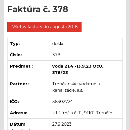
Faktúra č. 378
Všetky faktúry do augusta 2018
Typ:
došlá
Číslo:
378
Predmet :
voda 21.4.-13.9.23 OcU,
378/23
Partner:
Trenčianske vodárne a
kanalizácie, a.s.
IČO:
36302724
Adresa:
Ul. 1. mája č. 11, 91101 Trenčín
Dátum
27.9.2023