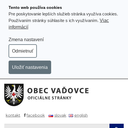
Prejsť
Tento web používa cookies
k
Pre poskytovanie lepších služieb stránka využíva cookies.
obsahu
Viac
Používaním stránky súhlasíte s ich využívaním.
informácií
Zmena nastavení
Odmietnuť
Uložiť nastavenia
kontakt
facebook
slovak
english