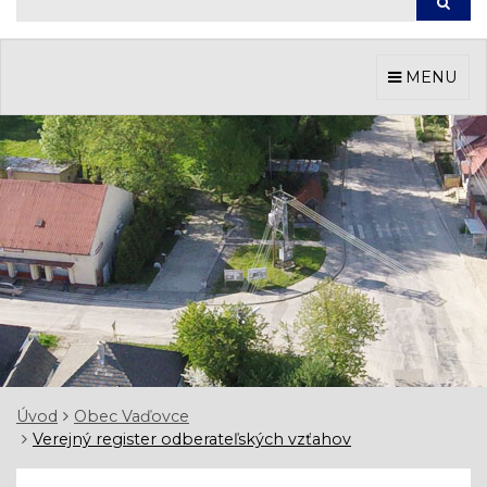
Hľada
MENU
Úvod
Obec Vaďovce
Verejný register odberateľských vzťahov