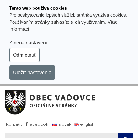
Prejsť
Tento web používa cookies
k
Pre poskytovanie lepších služieb stránka využíva cookies.
obsahu
Viac
Používaním stránky súhlasíte s ich využívaním.
informácií
Zmena nastavení
Odmietnuť
Uložiť nastavenia
kontakt
facebook
slovak
english