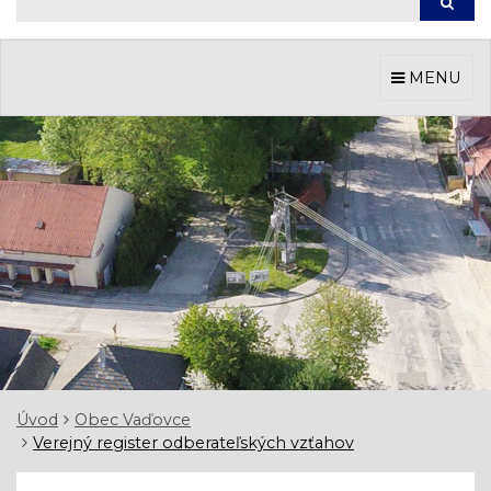
Hľada
MENU
Úvod
Obec Vaďovce
Verejný register odberateľských vzťahov