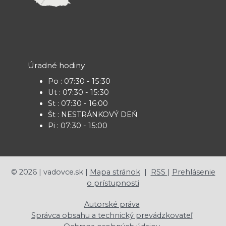
Úradné hodiny
Po : 07:30 - 15:30
Ut : 07:30 - 15:30
St : 07:30 - 16:00
Št : NESTRÁNKOVÝ DEŇ
Pi : 07:30 - 15:00
©
2026
| vadovce.sk |
Mapa stránok
|
RSS
|
Prehlásenie
o prístupnosti
Autorské práva
Správca obsahu a technický prevádzkovateľ