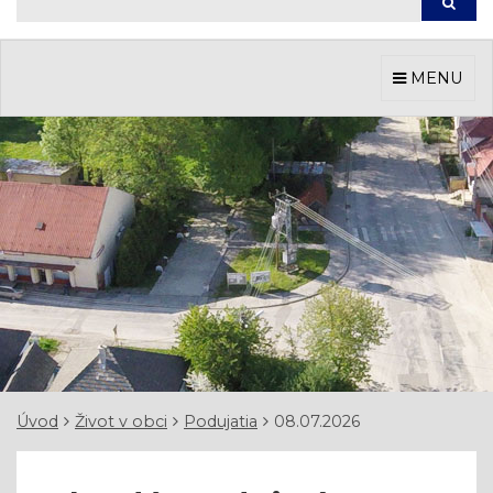
Hľada
MENU
Úvod
Život v obci
Podujatia
08.07.2026