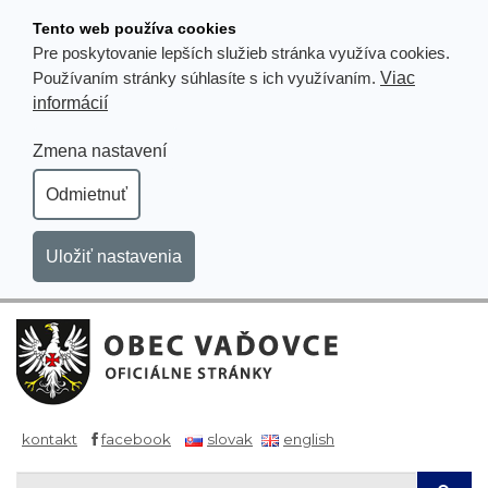
Prejsť
Tento web používa cookies
k
Pre poskytovanie lepších služieb stránka využíva cookies.
obsahu
Viac
Používaním stránky súhlasíte s ich využívaním.
informácií
Zmena nastavení
Odmietnuť
Uložiť nastavenia
kontakt
facebook
slovak
english