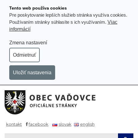
Prejsť
Tento web používa cookies
k
Pre poskytovanie lepších služieb stránka využíva cookies.
obsahu
Viac
Používaním stránky súhlasíte s ich využívaním.
informácií
Zmena nastavení
Odmietnuť
Uložiť nastavenia
kontakt
facebook
slovak
english