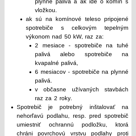
plynné palivá a ak ide o komín s
vložkou.
ak sú na komínové teleso pripojené
spotrebiče s celkovým tepelným
výkonom nad 50 kW, raz za:
2 mesiace - spotrebiče na tuhé
palivá alebo spotrebiče na
kvapalné palivá,
6 mesiacov - spotrebiče na plynné
palivá.
v občasne užívaných stavbách
raz za 2 roky.
Spotrebič je potrebný inštalovať na
nehorľavú podlahu, resp. pred spotrebič
umiestniť ochrannú podložku, ktorá
chráni povrchovú vrstvu podlahy proti