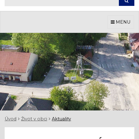
Hľada
MENU
Úvod
Život v obci
Aktuality