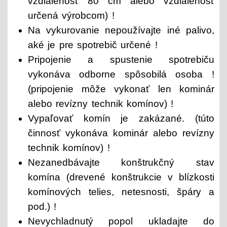
vzdialenosť 80 cm alebo vzdialenosť
určená výrobcom) !
Na vykurovanie nepoužívajte iné palivo,
aké je pre spotrebič určené !
Pripojenie a spustenie spotrebiču
vykonáva odborne spôsobilá osoba !
(pripojenie môže vykonať len kominár
alebo revízny technik komínov) !
Vypaľovať komín je zakázané. (túto
činnosť vykonáva kominár alebo revízny
technik komínov) !
Nezanedbávajte konštrukčný stav
komína (drevené konštrukcie v blízkosti
komínových telies, netesnosti, špáry a
pod.) !
Nevychladnutý popol ukladajte do