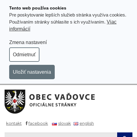
Prejsť
Tento web používa cookies
k
Pre poskytovanie lepších služieb stránka využíva cookies.
obsahu
Viac
Používaním stránky súhlasíte s ich využívaním.
informácií
Zmena nastavení
Odmietnuť
Uložiť nastavenia
kontakt
facebook
slovak
english