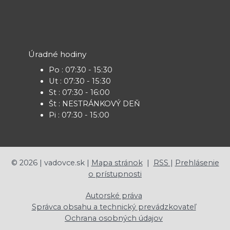
Úradné hodiny
Po : 07:30 - 15:30
Ut : 07:30 - 15:30
St : 07:30 - 16:00
Št : NESTRÁNKOVÝ DEŇ
Pi : 07:30 - 15:00
©
2026
| vadovce.sk |
Mapa stránok
|
RSS
|
Prehlásenie
o prístupnosti
Autorské práva
Správca obsahu a technický prevádzkovateľ
Ochrana osobných údajov