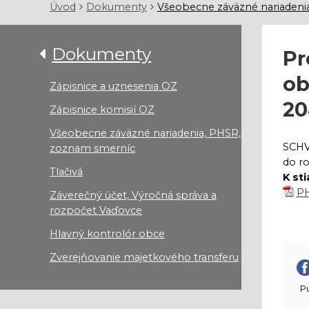
Úvod
Dokumenty
Všeobecne záväzné nariadeni
Dokumenty
Pr
ob
Zápisnice a uznesenia OZ
20
Zápisnice komisií OZ
Všeobecne záväzné nariadenia, PHSR,
SCHV
zoznam smerníc
do r
Tlačivá
K st
PH
Záverečný účet, Výročná správa a
rozpočet Vaďovce
Hlavný kontrolór obce
Zverejňovanie majetkového transferu
Pu