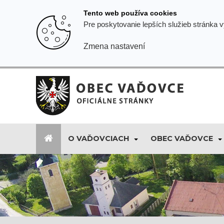
Prejsť
Tento web používa cookies
k
Pre poskytovanie lepších služieb stránka 
obsahu
Zmena nastavení
O VAĎOVCIACH
OBEC VAĎOVCE