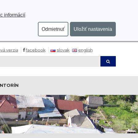
c informácií
Odmietnuť
Uložiť nastavenia
vá verzia
facebook
slovak
english
Hľadaj
INTORÍN