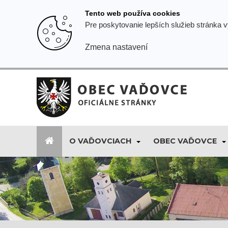
Prejsť
Tento web používa cookies
k
Pre poskytovanie lepších služieb stránka 
obsahu
Zmena nastavení
O VAĎOVCIACH
OBEC VAĎOVCE