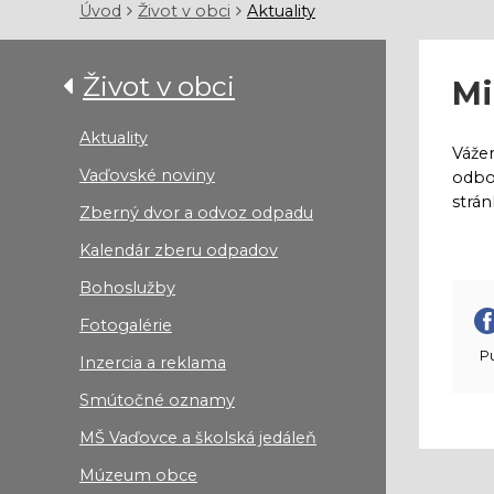
Úvod
Život v obci
Aktuality
Život v obci
Mi
Aktuality
Vážen
Vaďovské noviny
odbor
strán
Zberný dvor a odvoz odpadu
Kalendár zberu odpadov
Bohoslužby
Fotogalérie
Pu
Inzercia a reklama
Smútočné oznamy
MŠ Vaďovce a školská jedáleň
Múzeum obce