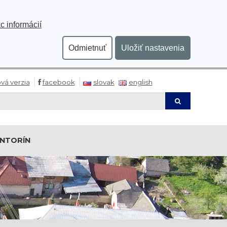
c informácií
Odmietnuť
Uložiť nastavenia
vá verzia
facebook
slovak
english
Hľadaj
INTORÍN