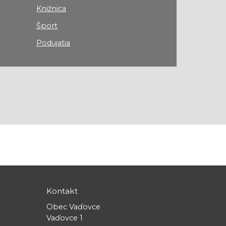
Knižnica
Šport
Podujatia
Kontakt
Obec Vaďovce
Vaďovce 1