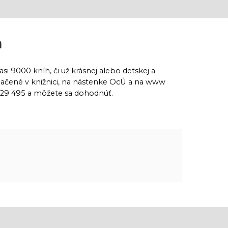
a
i 9000 kníh, či už krásnej alebo detskej a
značené v knižnici, na nástenke OcÚ a na www
/829 495 a môžete sa dohodnúť.