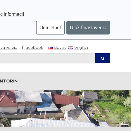
c informácií
Odmietnuť
Uložiť nastavenia
vá verzia
facebook
slovak
english
Hľadaj
INTORÍN