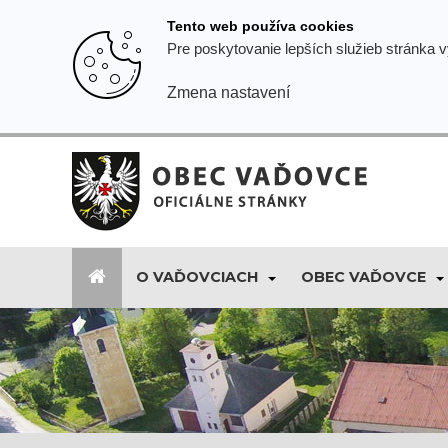
Prejsť
Tento web používa cookies
k
Pre poskytovanie lepších služieb stránka 
obsahu
Zmena nastavení
O VAĎOVCIACH
OBEC VAĎOVCE