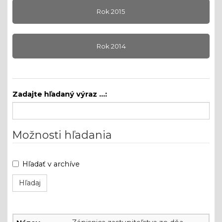
Rok 2015
Rok 2014
Zadajte hľadaný výraz ...:
Možnosti hľadania
Hľadať v archíve
Zápisnice