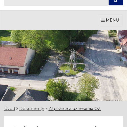
Hľada
MENU
Úvod
Dokumenty
Zápisnice a uznesenia OZ