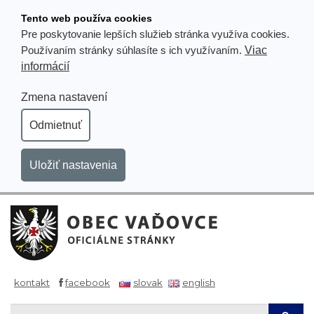
Prejsť
Tento web používa cookies
k
Pre poskytovanie lepších služieb stránka využíva cookies.
obsahu
Viac
Používaním stránky súhlasíte s ich využívaním.
informácií
Zmena nastavení
Odmietnuť
Uložiť nastavenia
kontakt
facebook
slovak
english