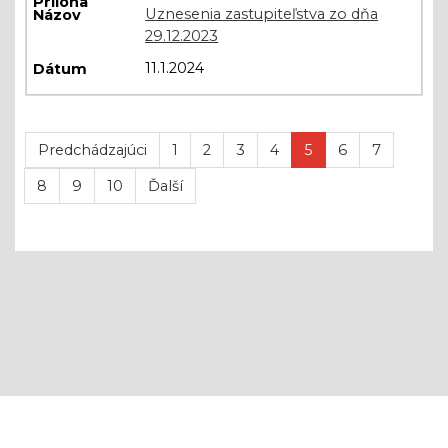
Uznesenia zastupiteľstva zo dňa
29.12.2023
11.1.2024
Predchádzajúci
1
2
3
4
5
6
7
8
9
10
Ďalší