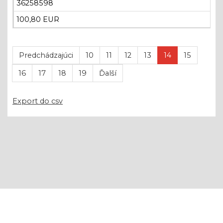
36258598
100,80 EUR
Predchádzajúci
10
11
12
13
14
15
16
17
18
19
Ďalší
Export do csv