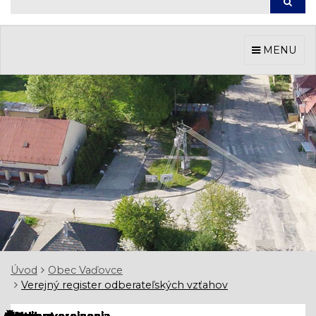
Hľada
MENU
Úvod
Obec Vaďovce
Verejný register odberateľských vzťahov