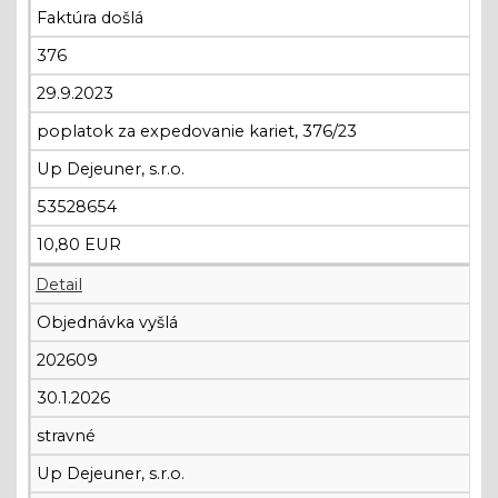
Faktúra došlá
376
29.9.2023
poplatok za expedovanie kariet, 376/23
Up Dejeuner, s.r.o.
53528654
10,80 EUR
Detail
Objednávka vyšlá
202609
30.1.2026
stravné
Up Dejeuner, s.r.o.