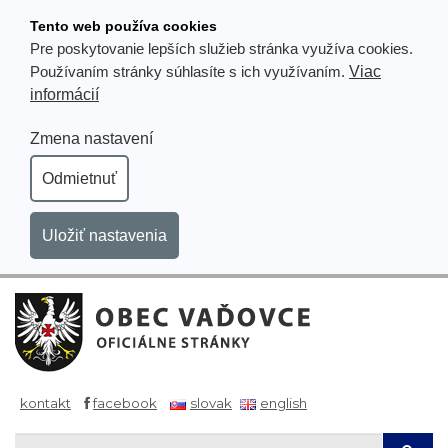
Prejsť
Tento web používa cookies
k
Pre poskytovanie lepších služieb stránka využíva cookies.
obsahu
Viac
Používaním stránky súhlasíte s ich využívaním.
informácií
Zmena nastavení
Odmietnuť
Uložiť nastavenia
kontakt
facebook
slovak
english