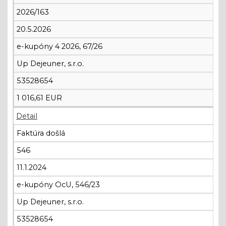
2026/163
20.5.2026
e-kupóny 4 2026, 67/26
Up Dejeuner, s.r.o.
53528654
1 016,61 EUR
Detail
Faktúra došlá
546
11.1.2024
e-kupóny OcU, 546/23
Up Dejeuner, s.r.o.
53528654