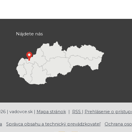
Nájdete nás
026
| vadovce.sk |
Mapa stránok
|
RSS
|
Prehlásenie o prístup
a
Správca obsahu a technický prevádzkovateľ
Ochrana oso