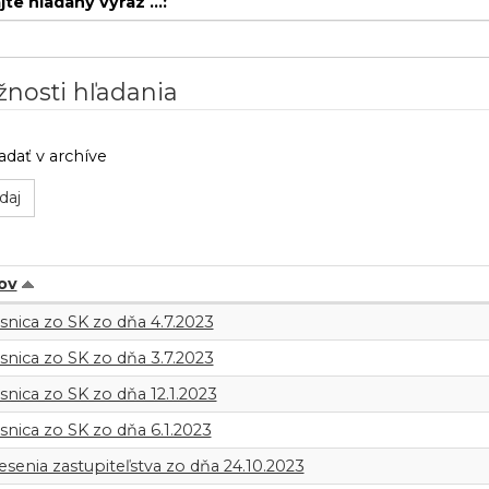
te hľadaný výraz ...:
nosti hľadania
adať v archíve
ov
umenty
snica zo SK zo dňa 4.7.2023
snica zo SK zo dňa 3.7.2023
snica zo SK zo dňa 12.1.2023
snica zo SK zo dňa 6.1.2023
senia zastupiteľstva zo dňa 24.10.2023