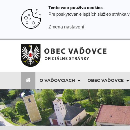
Prejsť
Tento web používa cookies
k
Pre poskytovanie lepších služieb stránka 
obsahu
Zmena nastavení
O VAĎOVCIACH
OBEC VAĎOVCE