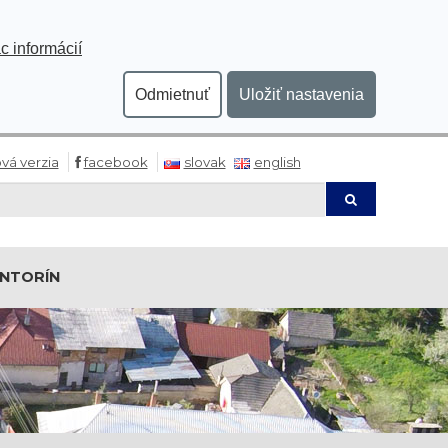
c informácií
Odmietnuť
Uložiť nastavenia
vá verzia
facebook
slovak
english
Hľadaj
INTORÍN