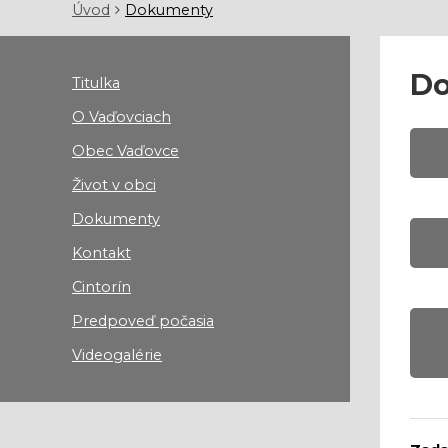
Úvod
Dokumenty
D
Titulka
O Vaďovciach
Obec Vaďovce
Život v obci
Dokumenty
Kontakt
Cintorín
Predpoveď počasia
Videogalérie