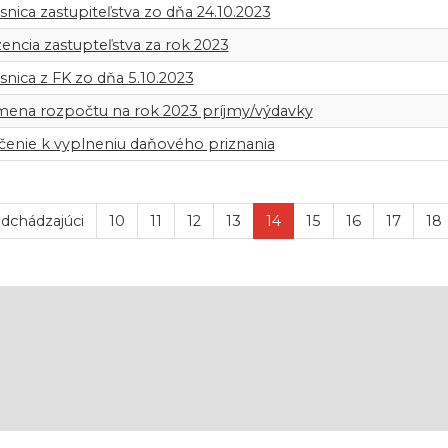
snica zastupiteľstva zo dňa 24.10.2023
encia zastupteľstva za rok 2023
snica z FK zo dňa 5.10.2023
zmena rozpočtu na rok 2023 príjmy/výdavky
enie k vyplneniu daňového priznania
dchádzajúci
10
11
12
13
14
15
16
17
18