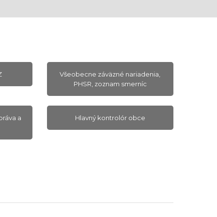
Z
Všeobecne záväzné nariadenia,
PHSR, zoznam smerníc
práva a
Hlavný kontrolór obce