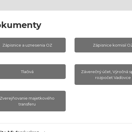
okumenty
Zápisnice a uznesenia OZ
Zápisnice komisií O
Tlačivá
Záverečný účet, Výročná s
rozpočet Vaďovce
Zverejňovanie majetkového
transferu