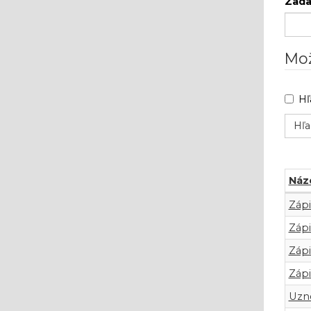
Zadaj
Mož
Hľ
Náz
Dok
Zápi
Zápi
Zápi
Zápi
Uzne