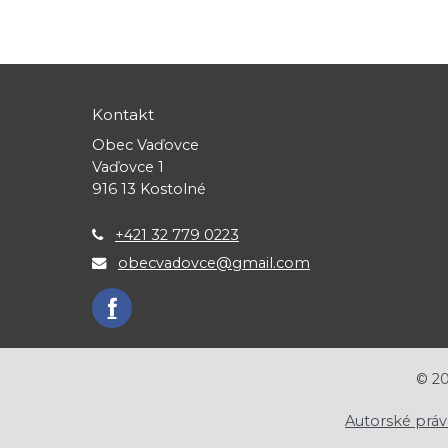
Kontakt
Obec Vaďovce
Vaďovce 1
916 13 Kostolné
+421 32 779 0223
obecvadovce@gmail.com
©
2
Autorské práv